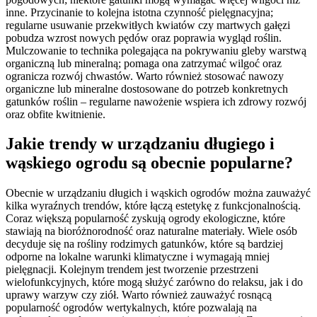
inne. Przycinanie to kolejna istotna czynność pielęgnacyjna;
regularne usuwanie przekwitłych kwiatów czy martwych gałęzi
pobudza wzrost nowych pędów oraz poprawia wygląd roślin.
Mulczowanie to technika polegająca na pokrywaniu gleby warstwą
organiczną lub mineralną; pomaga ona zatrzymać wilgoć oraz
ogranicza rozwój chwastów. Warto również stosować nawozy
organiczne lub mineralne dostosowane do potrzeb konkretnych
gatunków roślin – regularne nawożenie wspiera ich zdrowy rozwój
oraz obfite kwitnienie.
Jakie trendy w urządzaniu długiego i
wąskiego ogrodu są obecnie popularne?
Obecnie w urządzaniu długich i wąskich ogrodów można zauważyć
kilka wyraźnych trendów, które łączą estetykę z funkcjonalnością.
Coraz większą popularność zyskują ogrody ekologiczne, które
stawiają na bioróżnorodność oraz naturalne materiały. Wiele osób
decyduje się na rośliny rodzimych gatunków, które są bardziej
odporne na lokalne warunki klimatyczne i wymagają mniej
pielęgnacji. Kolejnym trendem jest tworzenie przestrzeni
wielofunkcyjnych, które mogą służyć zarówno do relaksu, jak i do
uprawy warzyw czy ziół. Warto również zauważyć rosnącą
popularność ogrodów wertykalnych, które pozwalają na