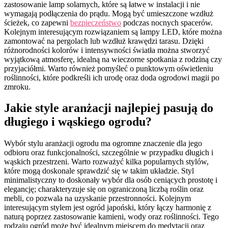
zastosowanie lamp solarnych, które są łatwe w instalacji i nie
wymagają podłączenia do prądu. Mogą być umieszczone wzdłuż
ścieżek, co zapewni
bezpieczeństwo
podczas nocnych spacerów.
Kolejnym interesującym rozwiązaniem są lampy LED, które można
zamontować na pergolach lub wzdłuż krawędzi tarasu. Dzięki
różnorodności kolorów i intensywności światła można stworzyć
wyjątkową atmosferę, idealną na wieczorne spotkania z rodziną czy
przyjaciółmi. Warto również pomyśleć o punktowym oświetleniu
roślinności, które podkreśli ich urodę oraz doda ogrodowi magii po
zmroku.
Jakie style aranżacji najlepiej pasują do
długiego i wąskiego ogrodu?
Wybór stylu aranżacji ogrodu ma ogromne znaczenie dla jego
odbioru oraz funkcjonalności, szczególnie w przypadku długich i
wąskich przestrzeni. Warto rozważyć kilka popularnych stylów,
które mogą doskonale sprawdzić się w takim układzie. Styl
minimalistyczny to doskonały wybór dla osób ceniących prostotę i
elegancję; charakteryzuje się on ograniczoną liczbą roślin oraz
mebli, co pozwala na uzyskanie przestronności. Kolejnym
interesującym stylem jest ogród japoński, który łączy harmonię z
naturą poprzez zastosowanie kamieni, wody oraz roślinności. Tego
rodzaju ogród może być idealnym miejscem do medytacji oraz