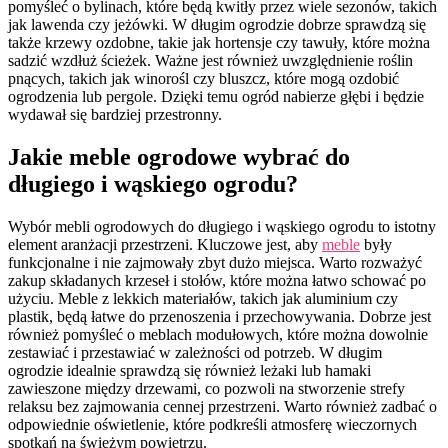
pomyśleć o bylinach, które będą kwitły przez wiele sezonów, takich
jak lawenda czy jeżówki. W długim ogrodzie dobrze sprawdzą się
także krzewy ozdobne, takie jak hortensje czy tawuły, które można
sadzić wzdłuż ścieżek. Ważne jest również uwzględnienie roślin
pnących, takich jak winorośl czy bluszcz, które mogą ozdobić
ogrodzenia lub pergole. Dzięki temu ogród nabierze głębi i będzie
wydawał się bardziej przestronny.
Jakie meble ogrodowe wybrać do
długiego i wąskiego ogrodu?
Wybór mebli ogrodowych do długiego i wąskiego ogrodu to istotny
element aranżacji przestrzeni. Kluczowe jest, aby
meble
były
funkcjonalne i nie zajmowały zbyt dużo miejsca. Warto rozważyć
zakup składanych krzeseł i stołów, które można łatwo schować po
użyciu. Meble z lekkich materiałów, takich jak aluminium czy
plastik, będą łatwe do przenoszenia i przechowywania. Dobrze jest
również pomyśleć o meblach modułowych, które można dowolnie
zestawiać i przestawiać w zależności od potrzeb. W długim
ogrodzie idealnie sprawdzą się również leżaki lub hamaki
zawieszone między drzewami, co pozwoli na stworzenie strefy
relaksu bez zajmowania cennej przestrzeni. Warto również zadbać o
odpowiednie oświetlenie, które podkreśli atmosferę wieczornych
spotkań na świeżym powietrzu.