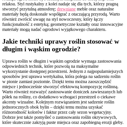
relaksu. Styl rustykalny z kolei nadaje się dla tych, którzy pragną
stworzyć przytulną atmosferę;
drewniane
meble oraz naturalne
materiały będą doskonale współgrać z otaczającą przyrodą. Warto
również zwrócić uwagę na styl nowoczesny, który łączy
funkcjonalność z estetyką; geometryczne kształty oraz innowacyjne
materiały mogą nadać ogrodowi wyjątkowego charakteru.
Jakie techniki uprawy roślin stosować w
długim i wąskim ogrodzie?
Uprawa roślin w długim i wąskim ogrodzie wymaga zastosowania
odpowiednich technik, które pozwolą na maksymalne
wykorzystanie dostępnej przestrzeni. Jednym z najpopularniejszych
sposobów jest uprawa wertykalna, która polega na sadzeniu roślin
w pionie zamiast poziomie. Dzięki temu można zaoszczędzić
miejsce i jednocześnie stworzyć efektowną kompozycję roślinną.
Warto również rozważyć zastosowanie doniczek zawieszanych lub
półek na rośliny, co dodatkowo wzbogaci przestrzeń o ciekawe
akcenty wizualne. Kolejnym rozwiązaniem jest sadzenie roślin
jednorocznych obok bylin – dzięki temu można uzyskać
różnorodność kolorów i faktur przez cały sezon wegetacyjny.
Dobrze jest także pomyśleć o zastosowaniu roślin okrywowych,
które skutecznie zakryją puste miejsca oraz zapobiegną erozji gleby.