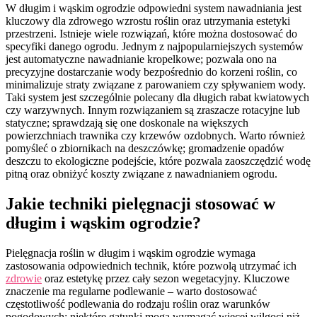
W długim i wąskim ogrodzie odpowiedni system nawadniania jest
kluczowy dla zdrowego wzrostu roślin oraz utrzymania estetyki
przestrzeni. Istnieje wiele rozwiązań, które można dostosować do
specyfiki danego ogrodu. Jednym z najpopularniejszych systemów
jest automatyczne nawadnianie kropelkowe; pozwala ono na
precyzyjne dostarczanie wody bezpośrednio do korzeni roślin, co
minimalizuje straty związane z parowaniem czy spływaniem wody.
Taki system jest szczególnie polecany dla długich rabat kwiatowych
czy warzywnych. Innym rozwiązaniem są zraszacze rotacyjne lub
statyczne; sprawdzają się one doskonale na większych
powierzchniach trawnika czy krzewów ozdobnych. Warto również
pomyśleć o zbiornikach na deszczówkę; gromadzenie opadów
deszczu to ekologiczne podejście, które pozwala zaoszczędzić wodę
pitną oraz obniżyć koszty związane z nawadnianiem ogrodu.
Jakie techniki pielęgnacji stosować w
długim i wąskim ogrodzie?
Pielęgnacja roślin w długim i wąskim ogrodzie wymaga
zastosowania odpowiednich technik, które pozwolą utrzymać ich
zdrowie
oraz estetykę przez cały sezon wegetacyjny. Kluczowe
znaczenie ma regularne podlewanie – warto dostosować
częstotliwość podlewania do rodzaju roślin oraz warunków
pogodowych; niektóre gatunki mogą wymagać więcej wilgoci niż