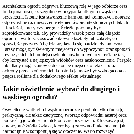
Architektura ogrodu odgrywa kluczową rolę w jego odbiorze oraz
funkcjonalności, szczególnie w przypadku długich i wąskich
przestrzeni. Istotne jest stworzenie harmonijnej kompozycji poprzez
odpowiednie rozmieszczenie elementów architektonicznych takich
jak ścieżki, tarasy czy pergole. Ścieżki powinny być
zaprojektowane tak, aby prowadziły wzrok przez całą długość
ogrodu – warto zastosować łukowate kształty lub zakręty, co
sprawi, że przestrzeń będzie wydawała się bardziej dynamiczna.
Tarasy mogą być świetnym miejscem do wypoczynku oraz spotkań
towarzyskich; ich umiejscowienie powinno być przemyślane tak,
aby korzystać z najlepszych widoków oraz nasłonecznienia. Pergole
lub altany mogą stanowić doskonałe miejsce do relaksu oraz
ochrony przed słońcem; ich konstrukcja może być wzbogacona o
pnącza roślinne dla dodatkowego efektu wizualnego.
Jakie oświetlenie wybrać do długiego i
wąskiego ogrodu?
Oświetlenie w długim i wąskim ogrodzie pełni nie tylko funkcję
praktyczną, ale także estetyczną, tworząc odpowiedni nastrój oraz
podkreślając walory architektoniczne przestrzeni. Kluczowe jest,
aby wybrać źródła światła, które będą zarówno funkcjonalne, jak i
harmonijnie wkomponują się w otoczenie. Warto rozważyć