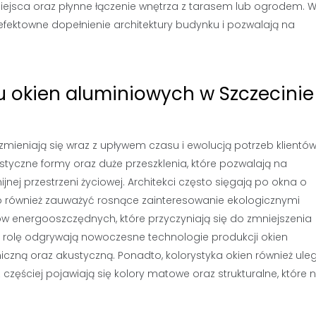
ejsca oraz płynne łączenie wnętrza z tarasem lub ogrodem. 
fektowne dopełnienie architektury budynku i pozwalają na
u okien aluminiowych w Szczecinie
mieniają się wraz z upływem czasu i ewolucją potrzeb klientów
styczne formy oraz duże przeszklenia, które pozwalają na
ej przestrzeni życiowej. Architekci często sięgają po okna o
rto również zauważyć rosnące zainteresowanie ekologicznymi
tów energooszczędnych, które przyczyniają się do zmniejszenia
ą rolę odgrywają nowoczesne technologie produkcji okien
iczną oraz akustyczną. Ponadto, kolorystyka okien również ule
zęściej pojawiają się kolory matowe oraz strukturalne, które 