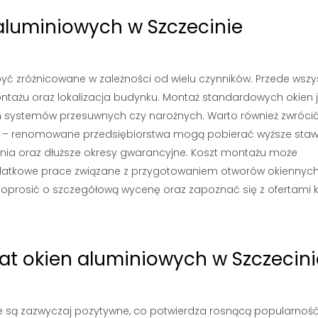
aluminiowych w Szczecinie
ć zróżnicowane w zależności od wielu czynników. Przede wszy
żu oraz lokalizacja budynku. Montaż standardowych okien j
ch systemów przesuwnych czy narożnych. Warto również zwróci
 – renomowane przedsiębiorstwa mogą pobierać wyższe staw
nania oraz dłuższe okresy gwarancyjne. Koszt montażu może
dodatkowe prace związane z przygotowaniem otworów okiennych
poprosić o szczegółową wycenę oraz zapoznać się z ofertami k
mat okien aluminiowych w Szczecini
ie są zazwyczaj pozytywne, co potwierdza rosnącą popularnoś