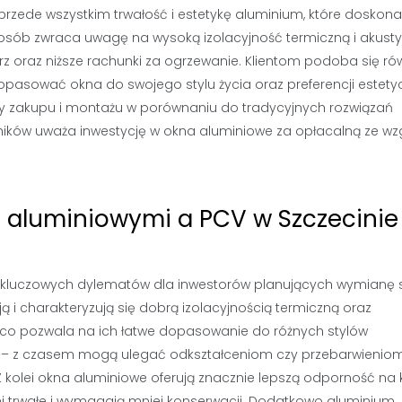
rzede wszystkim trwałość i estetykę aluminium, które doskona
e osób zwraca uwagę na wysoką izolacyjność termiczną i akust
rz oraz niższe rachunki za ogrzewanie. Klientom podoba się ró
opasować okna do swojego stylu życia oraz preferencji estety
szty zakupu i montażu w porównaniu do tradycyjnych rozwiązań
ników uważa inwestycję w okna aluminiowe za opłacalną ze wz
i aluminiowymi a PCV w Szczecinie
kluczowych dylematów dla inwestorów planujących wymianę s
ą i charakteryzują się dobrą izolacyjnością termiczną oraz
, co pozwala na ich łatwe dopasowanie do różnych stylów
ona – z czasem mogą ulegać odkształceniom czy przebarwienio
kolei okna aluminiowe oferują znacznie lepszą odporność na 
ej trwałe i wymagają mniej konserwacji. Dodatkowo aluminium