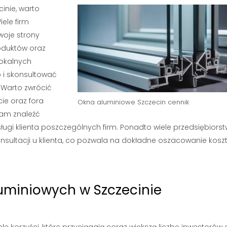
inie, warto
ele firm
woje strony
roduktów oraz
okalnych
 i skonsultować
 Warto zwrócić
ie oraz fora
Okna aluminiowe Szczecin cennik
am znaleźć
ugi klienta poszczególnych firm. Ponadto wiele przedsiębiorst
nsultacji u klienta, co pozwala na dokładne oszacowanie kosz
luminiowych w Szczecinie