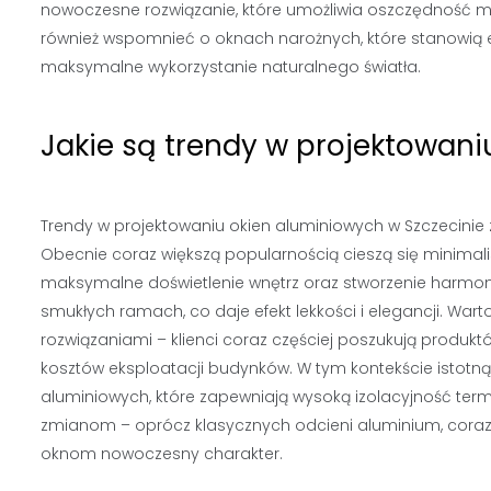
nowoczesne rozwiązanie, które umożliwia oszczędność mi
również wspomnieć o oknach narożnych, które stanowią e
maksymalne wykorzystanie naturalnego światła.
Jakie są trendy w projektowani
Trendy w projektowaniu okien aluminiowych w Szczecinie z
Obecnie coraz większą popularnością cieszą się minimali
maksymalne doświetlenie wnętrz oraz stworzenie harmonijn
smukłych ramach, co daje efekt lekkości i elegancji. Wa
rozwiązaniami – klienci coraz częściej poszukują produk
kosztów eksploatacji budynków. W tym kontekście istotn
aluminiowych, które zapewniają wysoką izolacyjność term
zmianom – oprócz klasycznych odcieni aluminium, coraz c
oknom nowoczesny charakter.