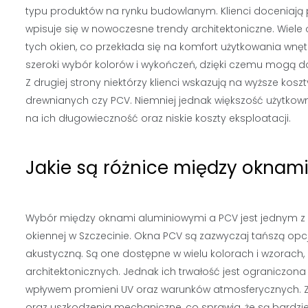
typu produktów na rynku budowlanym. Klienci doceniają p
wpisuje się w nowoczesne trendy architektoniczne. Wiel
tych okien, co przekłada się na komfort użytkowania wnęt
szeroki wybór kolorów i wykończeń, dzięki czemu mogą d
Z drugiej strony niektórzy klienci wskazują na wyższe ko
drewnianych czy PCV. Niemniej jednak większość użytkow
na ich długowieczność oraz niskie koszty eksploatacji.
Jakie są różnice między oknam
Wybór między oknami aluminiowymi a PCV jest jednym z 
okiennej w Szczecinie. Okna PCV są zazwyczaj tańszą opcj
akustyczną. Są one dostępne w wielu kolorach i wzorach
architektonicznych. Jednak ich trwałość jest ogranicz
wpływem promieni UV oraz warunków atmosferycznych. Z 
oraz uszkodzenia mechaniczne, co sprawia, że są bardzi