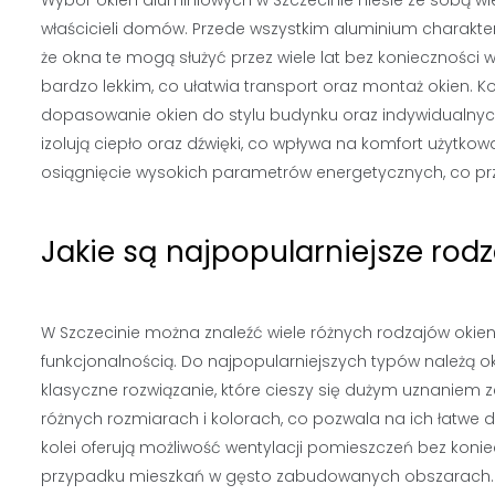
Wybór okien aluminiowych w Szczecinie niesie ze sobą wiel
właścicieli domów. Przede wszystkim aluminium charaktery
że okna te mogą służyć przez wiele lat bez koniecznośc
bardzo lekkim, co ułatwia transport oraz montaż okien. Ko
dopasowanie okien do stylu budynku oraz indywidualnych
izolują ciepło oraz dźwięki, co wpływa na komfort użytko
osiągnięcie wysokich parametrów energetycznych, co prz
Jakie są najpopularniejsze rod
W Szczecinie można znaleźć wiele różnych rodzajów okien a
funkcjonalnością. Do najpopularniejszych typów należą o
klasyczne rozwiązanie, które cieszy się dużym uznaniem 
różnych rozmiarach i kolorach, co pozwala na ich łatwe
kolei oferują możliwość wentylacji pomieszczeń bez koniec
przypadku mieszkań w gęsto zabudowanych obszarach. 