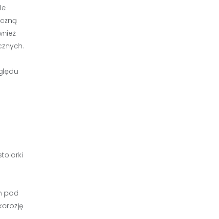
le
yczną
wnież
cznych.
ględu
tolarki
m pod
korozję