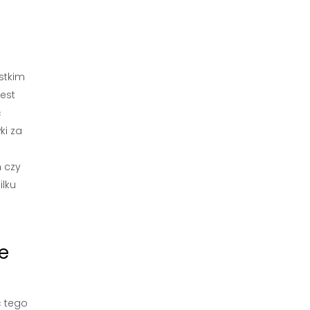
stkim
est
ć
ki za
 czy
ilku
e
ć tego