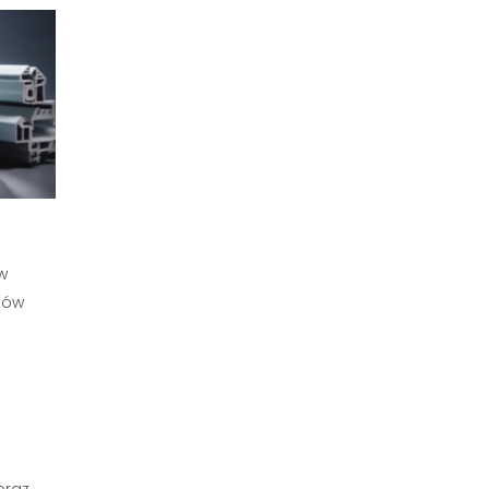
w
tów