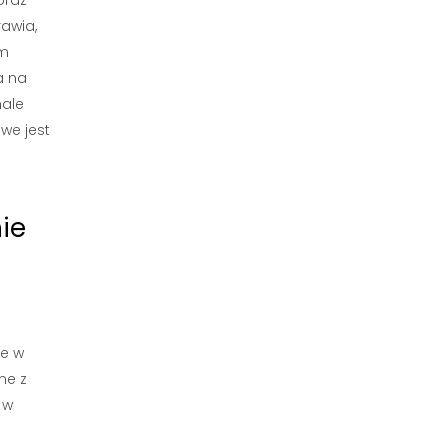
oraz
rawia,
em
a na
nale
we jest
ie
ne w
ne z
 w