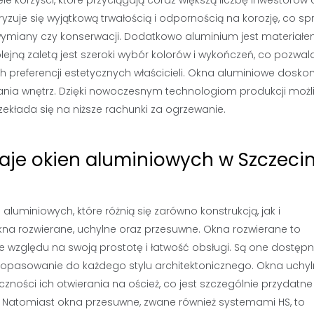
e korzyści, które przyciągają coraz większą liczbę inwestorów 
zuje się wyjątkową trwałością i odpornością na korozję, co sp
i wymiany czy konserwacji. Dodatkowo aluminium jest materiał
lejną zaletą jest szeroki wybór kolorów i wykończeń, co pozwal
 preferencji estetycznych właścicieli. Okna aluminiowe dosko
wania wnętrz. Dzięki nowoczesnym technologiom produkcji możli
ekłada się na niższe rachunki za ogrzewanie.
zaje okien aluminiowych w Szczecin
luminiowych, które różnią się zarówno konstrukcją, jak i
kna rozwierane, uchylne oraz przesuwne. Okna rozwierane to
ze względu na swoją prostotę i łatwość obsługi. Są one dostęp
 dopasowanie do każdego stylu architektonicznego. Okna uchyl
zności ich otwierania na oścież, co jest szczególnie przydatne
Natomiast okna przesuwne, zwane również systemami HS, to