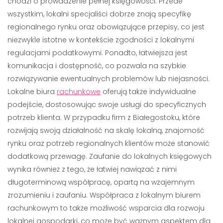
chodzi o prowadzenie pełnej księgowości. Przede
wszystkim, lokalni specjaliści dobrze znają specyfikę
regionalnego rynku oraz obowiązujące przepisy, co jest
niezwykle istotne w kontekście zgodności z lokalnymi
regulacjami podatkowymi. Ponadto, łatwiejsza jest
komunikacja i dostępność, co pozwala na szybkie
rozwiązywanie ewentualnych problemów lub niejasności.
Lokalne biura
rachunkowe
oferują także indywidualne
podejście, dostosowując swoje usługi do specyficznych
potrzeb klienta. W przypadku firm z Białegostoku, które
rozwijają swoją działalność na skalę lokalną, znajomość
rynku oraz potrzeb regionalnych klientów może stanowić
dodatkową przewagę. Zaufanie do lokalnych księgowych
wynika również z tego, że łatwiej nawiązać z nimi
długoterminową współpracę, opartą na wzajemnym
zrozumieniu i zaufaniu. Współpraca z lokalnym biurem
rachunkowym to także możliwość wsparcia dla rozwoju
lokalnej gospodarki, co może być ważnym aspektem dla