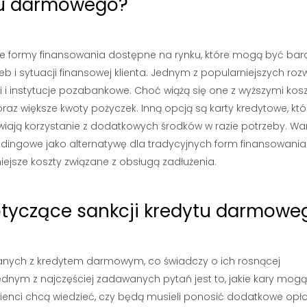
ytu darmowego?
 formy finansowania dostępne na rynku, które mogą być bard
b i sytuacji finansowej klienta. Jednym z popularniejszych roz
 i instytucje pozabankowe. Choć wiążą się one z wyższymi kos
az większe kwoty pożyczek. Inną opcją są karty kredytowe, któ
wiają korzystanie z dodatkowych środków w razie potrzeby. Wa
dingowe jako alternatywę dla tradycyjnych form finansowania.
iejsze koszty związane z obsługą zadłużenia.
dotyczące sankcji kredytu darmowe
anych z kredytem darmowym, co świadczy o ich rosnącej
dnym z najczęściej zadawanych pytań jest to, jakie kary mogą
ienci chcą wiedzieć, czy będą musieli ponosić dodatkowe opła