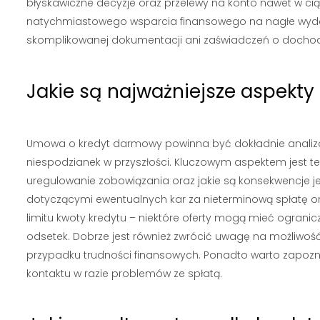
błyskawiczne decyzje oraz przelewy na konto nawet w cią
natychmiastowego wsparcia finansowego na nagłe wyda
skomplikowanej dokumentacji ani zaświadczeń o dochoda
Jakie są najważniejsze aspekt
Umowa o kredyt darmowy powinna być dokładnie analizo
niespodzianek w przyszłości. Kluczowym aspektem jest te
uregulowanie zobowiązania oraz jakie są konsekwencje j
dotyczącymi ewentualnych kar za nieterminową spłatę or
limitu kwoty kredytu – niektóre oferty mogą mieć ogran
odsetek. Dobrze jest również zwrócić uwagę na możliwość 
przypadku trudności finansowych. Ponadto warto zapozna
kontaktu w razie problemów ze spłatą.