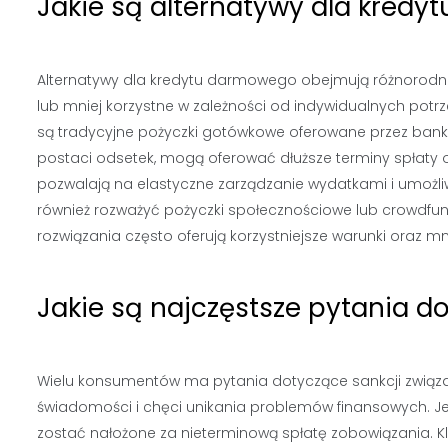
Jakie są alternatywy dla kred
Alternatywy dla kredytu darmowego obejmują różnorodne
lub mniej korzystne w zależności od indywidualnych potrze
są tradycyjne pożyczki gotówkowe oferowane przez banki
postaci odsetek, mogą oferować dłuższe terminy spłaty or
pozwalają na elastyczne zarządzanie wydatkami i umożli
również rozważyć pożyczki społecznościowe lub crowdfun
rozwiązania często oferują korzystniejsze warunki oraz mn
Jakie są najczęstsze pytania 
Wielu konsumentów ma pytania dotyczące sankcji związ
świadomości i chęci unikania problemów finansowych. Je
zostać nałożone za nieterminową spłatę zobowiązania. Kl