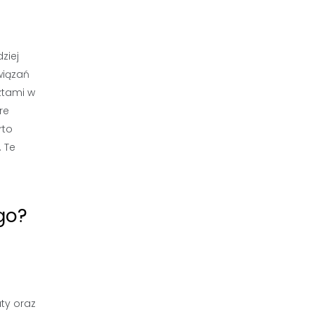
ziej
wiązań
ztami w
re
rto
 Te
go?
ty oraz