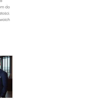
za
sem do
łości.
swoich