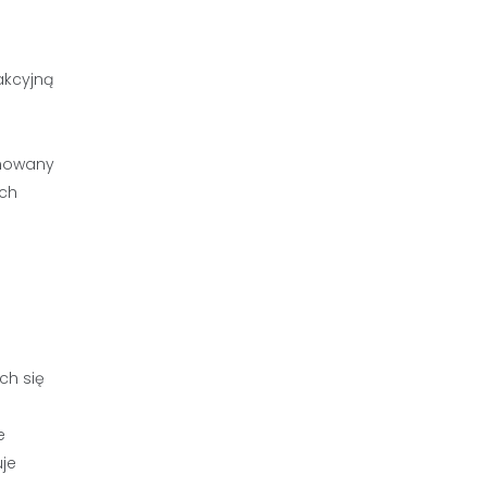
akcyjną
inowany
ych
ch się
e
uje