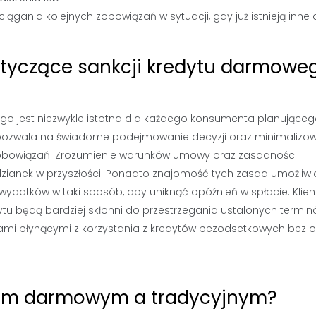
iągania kolejnych zobowiązań w sytuacji, gdy już istnieją inne d
otyczące sankcji kredytu darmowe
o jest niezwykle istotna dla każdego konsumenta planujące
ta pozwala na świadome podejmowanie decyzji oraz minimalizo
zobowiązań. Zrozumienie warunków umowy oraz zasadności
zianek w przyszłości. Ponadto znajomość tych zasad umożliwi
datków w taki sposób, aby uniknąć opóźnień w spłacie. Klien
tu będą bardziej skłonni do przestrzegania ustalonych termin
ami płynącymi z korzystania z kredytów bezodsetkowych bez 
ytem darmowym a tradycyjnym?