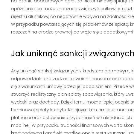
naliczanie dodatkowych opłat za nieterminową spłatę z
opóźnienia, co może znacząco zwiększyć całkowity kosz
rejestru dłużników, co negatywnie wpływa na zdolność kre
W przypadku powtarzających się problemów ze spłatą, 
roszczeń na drodze prawnej, co wiąże się z dodatkowymi 
Jak uniknąć sankcji związany
Aby uniknąć sankcji związanych z kredytem darmowym, k
odpowiedzialne zarządzanie swoimi finansami oraz dok
się z warunkami umowy przed jej podpisaniem. Przede w
stworzyć realistyczny plan spłaty zobowiązania, który uw
wydatki oraz dochody. Dzięki temu można lepiej ocenić 
terminowej spłaty kredytu. Kolejnym krokiem jest monito
płatności oraz ustawienie przypomnień w kalendarzu lub a
mobilnej. W przypadku trudności finansowych warto skon
kredytodawcą i omówić możliwe opcje restrukturyzacji za