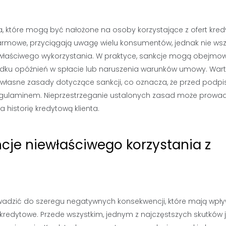
, które mogą być nałożone na osoby korzystające z ofert kre
armowe, przyciągają uwagę wielu konsumentów, jednak nie ws
iewłaściwego wykorzystania. W praktyce, sankcje mogą obejmo
adku opóźnień w spłacie lub naruszenia warunków umowy. War
własne zasady dotyczące sankcji, co oznacza, że przed podp
regulaminem. Nieprzestrzeganie ustalonych zasad może prowa
historię kredytową klienta.
cje niewłaściwego korzystania z
adzić do szeregu negatywnych konsekwencji, które mają wpł
i kredytowe. Przede wszystkim, jednym z najczęstszych skutków 