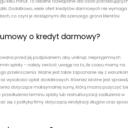
gu kilku minut. To idealne rozwiązanie dla osób potrzebującyc
tki. Dodatkowo, wiele ofert kredytów darmowych nie wymaga
ch, co czyni je dostępnymi dla szerszego grona klientów.
y umowy o kredyt darmowy?
wana przed jej podpisaniem, aby uniknąć nieprzyjemnych
rmin spłaty – należy zwrócić uwagę na to, ile czasu mamy na
ego przekroczenia. Ważne jest także zapoznanie się z warunka
az wysokości opłat dodatkowych. Również istotne jest sprawd
iczenia dotyczące maksymalnej sumy, którą można pożyczyć b
przedłużenia terminu spłaty lub restrukturyzacji zadłużenia w
ć się z polityką firmy dotyczącą windykacji długów oraz sp