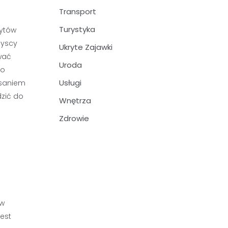
Transport
Turystyka
dytów
zyscy
Ukryte Zajawki
wać
Uroda
to
Usługi
isaniem
dzić do
Wnętrza
Zdrowie
yw
jest