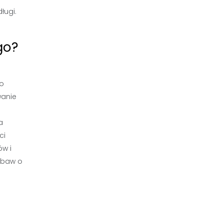
ługi.
go?
go
wanie
a
ci
ów i
obaw o