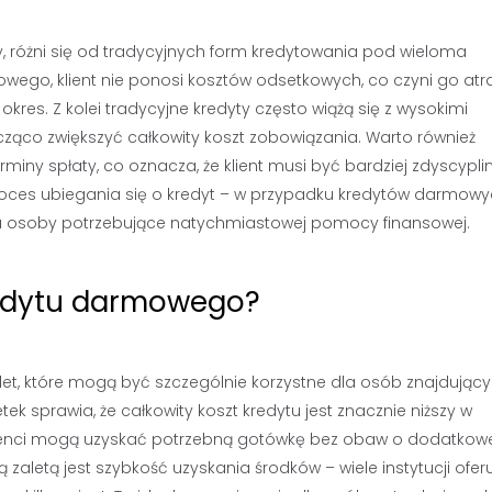
, różni się od tradycyjnych form kredytowania pod wieloma
wego, klient nie ponosi kosztów odsetkowych, co czyni go atr
okres. Z kolei tradycyjne kredyty często wiążą się z wysokimi
ąco zwiększyć całkowity koszt zobowiązania. Warto również
miny spłaty, co oznacza, że klient musi być bardziej zdyscypl
proces ubiegania się o kredyt – w przypadku kredytów darmow
ga osoby potrzebujące natychmiastowej pomocy finansowej.
kredytu darmowego?
let, które mogą być szczególnie korzystne dla osób znajdujący
tek sprawia, że całkowity koszt kredytu jest znacznie niższy w
klienci mogą uzyskać potrzebną gotówkę bez obaw o dodatkow
zaletą jest szybkość uzyskania środków – wiele instytucji ofer