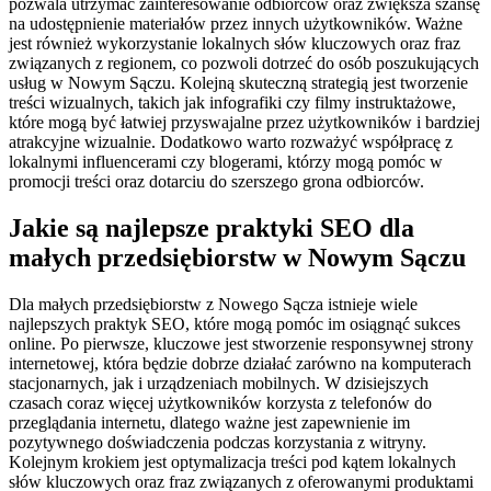
pozwala utrzymać zainteresowanie odbiorców oraz zwiększa szansę
na udostępnienie materiałów przez innych użytkowników. Ważne
jest również wykorzystanie lokalnych słów kluczowych oraz fraz
związanych z regionem, co pozwoli dotrzeć do osób poszukujących
usług w Nowym Sączu. Kolejną skuteczną strategią jest tworzenie
treści wizualnych, takich jak infografiki czy filmy instruktażowe,
które mogą być łatwiej przyswajalne przez użytkowników i bardziej
atrakcyjne wizualnie. Dodatkowo warto rozważyć współpracę z
lokalnymi influencerami czy blogerami, którzy mogą pomóc w
promocji treści oraz dotarciu do szerszego grona odbiorców.
Jakie są najlepsze praktyki SEO dla
małych przedsiębiorstw w Nowym Sączu
Dla małych przedsiębiorstw z Nowego Sącza istnieje wiele
najlepszych praktyk SEO, które mogą pomóc im osiągnąć sukces
online. Po pierwsze, kluczowe jest stworzenie responsywnej strony
internetowej, która będzie dobrze działać zarówno na komputerach
stacjonarnych, jak i urządzeniach mobilnych. W dzisiejszych
czasach coraz więcej użytkowników korzysta z telefonów do
przeglądania internetu, dlatego ważne jest zapewnienie im
pozytywnego doświadczenia podczas korzystania z witryny.
Kolejnym krokiem jest optymalizacja treści pod kątem lokalnych
słów kluczowych oraz fraz związanych z oferowanymi produktami