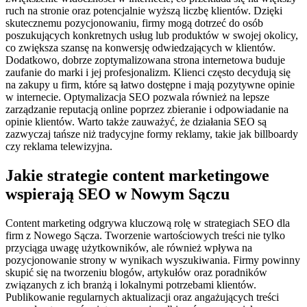
ruch na stronie oraz potencjalnie wyższą liczbę klientów. Dzięki
skutecznemu pozycjonowaniu, firmy mogą dotrzeć do osób
poszukujących konkretnych usług lub produktów w swojej okolicy,
co zwiększa szansę na konwersję odwiedzających w klientów.
Dodatkowo, dobrze zoptymalizowana strona internetowa buduje
zaufanie do marki i jej profesjonalizm. Klienci często decydują się
na zakupy u firm, które są łatwo dostępne i mają pozytywne opinie
w internecie. Optymalizacja SEO pozwala również na lepsze
zarządzanie reputacją online poprzez zbieranie i odpowiadanie na
opinie klientów. Warto także zauważyć, że działania SEO są
zazwyczaj tańsze niż tradycyjne formy reklamy, takie jak billboardy
czy reklama telewizyjna.
Jakie strategie content marketingowe
wspierają SEO w Nowym Sączu
Content marketing odgrywa kluczową rolę w strategiach SEO dla
firm z Nowego Sącza. Tworzenie wartościowych treści nie tylko
przyciąga uwagę użytkowników, ale również wpływa na
pozycjonowanie strony w wynikach wyszukiwania. Firmy powinny
skupić się na tworzeniu blogów, artykułów oraz poradników
związanych z ich branżą i lokalnymi potrzebami klientów.
Publikowanie regularnych aktualizacji oraz angażujących treści