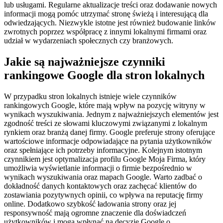
lub usługami. Regularne aktualizacje treści oraz dodawanie nowych
informacji mogą pomóc utrzymać stronę świeżą i interesującą dla
odwiedzających. Niezwykle istotne jest również budowanie linków
zwrotnych poprzez współpracę z innymi lokalnymi firmami oraz
udział w wydarzeniach społecznych czy branżowych.
Jakie są najważniejsze czynniki
rankingowe Google dla stron lokalnych
W przypadku stron lokalnych istnieje wiele czynników
rankingowych Google, które mają wpływ na pozycję witryny w
wynikach wyszukiwania. Jednym z najważniejszych elementów jest
zgodność treści ze słowami kluczowymi związanymi z lokalnym
rynkiem oraz branżą danej firmy. Google preferuje strony oferujące
wartościowe informacje odpowiadające na pytania użytkowników
oraz spełniające ich potrzeby informacyjne. Kolejnym istotnym
czynnikiem jest optymalizacja profilu Google Moja Firma, który
umożliwia wyświetlanie informacji o firmie bezpośrednio w
wynikach wyszukiwania oraz mapach Google. Warto zadbać o
dokładność danych kontaktowych oraz zachęcać klientów do
zostawiania pozytywnych opinii, co wpływa na reputację firmy
online. Dodatkowo szybkość ładowania strony oraz jej
responsywność mają ogromne znaczenie dla doświadczeń
użytkowników i mogą wpłynąć na decyzję Google o