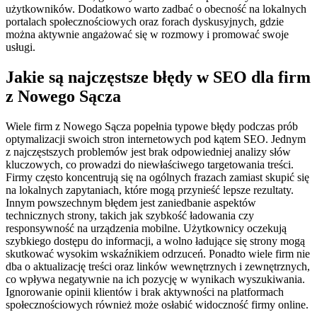
użytkowników. Dodatkowo warto zadbać o obecność na lokalnych
portalach społecznościowych oraz forach dyskusyjnych, gdzie
można aktywnie angażować się w rozmowy i promować swoje
usługi.
Jakie są najczęstsze błędy w SEO dla firm
z Nowego Sącza
Wiele firm z Nowego Sącza popełnia typowe błędy podczas prób
optymalizacji swoich stron internetowych pod kątem SEO. Jednym
z najczęstszych problemów jest brak odpowiedniej analizy słów
kluczowych, co prowadzi do niewłaściwego targetowania treści.
Firmy często koncentrują się na ogólnych frazach zamiast skupić się
na lokalnych zapytaniach, które mogą przynieść lepsze rezultaty.
Innym powszechnym błędem jest zaniedbanie aspektów
technicznych strony, takich jak szybkość ładowania czy
responsywność na urządzenia mobilne. Użytkownicy oczekują
szybkiego dostępu do informacji, a wolno ładujące się strony mogą
skutkować wysokim wskaźnikiem odrzuceń. Ponadto wiele firm nie
dba o aktualizację treści oraz linków wewnętrznych i zewnętrznych,
co wpływa negatywnie na ich pozycję w wynikach wyszukiwania.
Ignorowanie opinii klientów i brak aktywności na platformach
społecznościowych również może osłabić widoczność firmy online.