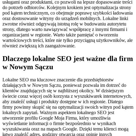
usługami oraz produktami, co pozwoli na lepsze dopasowanie treści
do potrzeb odbiorców. Kolejnym krokiem jest optymalizacja strony
pod kątem technicznym, co obejmuje poprawę szybkości ładowania
oraz dostosowanie witryny do urządzeń mobilnych. Lokalne linki
zwrotne również odgrywają istotną rolę w budowaniu autorytetu
strony, dlatego warto nawiązywać współpracę z innymi firmami i
organizacjami w regionie. Warto także pamiętać o tworzeniu
wartościowych treści, które nie tylko przyciągną użytkowników, ale
również zwiększą ich zaangażowanie.
Dlaczego lokalne SEO jest ważne dla firm
w Nowym Sączu
Lokalne SEO ma kluczowe znaczenie dla przedsiębiorstw
działających w Nowym Sączu, ponieważ pozwala im dotrzeć do
klientów znajdujących się w najbliższej okolicy. W dzisiejszym
świecie coraz więcej osób korzysta z wyszukiwarek internetowych,
aby znaleźć usługi i produkty dostępne w ich regionie. Dlatego
firmy powinny skupić się na optymalizacji swoich witryn pod kątem
lokalnych zapytań. Ważnym aspektem lokalnego SEO jest
utworzenie profilu Google Moja Firma, który umożliwia
wyświetlanie informacji o firmie bezpośrednio w wynikach
wyszukiwania oraz na mapach Google. Dzięki temu klienci mogą
łatwo znaleźć adres, godziny otwarcia oraz opinie innych