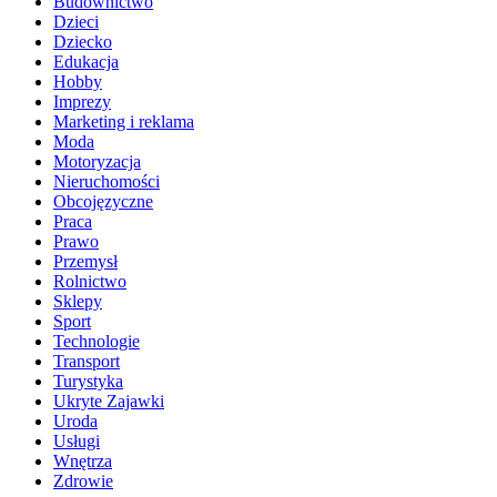
Budownictwo
Dzieci
Dziecko
Edukacja
Hobby
Imprezy
Marketing i reklama
Moda
Motoryzacja
Nieruchomości
Obcojęzyczne
Praca
Prawo
Przemysł
Rolnictwo
Sklepy
Sport
Technologie
Transport
Turystyka
Ukryte Zajawki
Uroda
Usługi
Wnętrza
Zdrowie