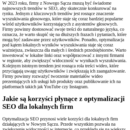
W 2023 roku, firmy z Nowego Sącza muszą być świadome
najnowszych trendów w SEO, aby skutecznie konkurować na
rynku. Jednym z kluczowych trendów jest rosnące znaczenie
wyszukiwania głosowego, które staje się coraz bardziej popularne
wśród użytkowników korzystających z asystentów głosowych.
Firmy powinny dostosować swoje treści do naturalnego języka, co
oznacza, że warto skupić się na dłuższych frazach i pytaniach, które
mogą być zadawane przez użytkowników. Ponadto, optymalizacja
pod kątem lokalnych wyników wyszukiwania staje się coraz
ważniejsza, zwłaszcza dla małych i średnich przedsiębiorstw. Warto
inwestować w lokalne linki oraz współpracować z innymi firmami
w regionie, aby zwiększyć widoczność w wynikach wyszukiwania.
Kolejnym istotnym trendem jest rosnąca rola treści wideo, które
przyciągają uwagę użytkowników i zwiększają ich zaangażowanie.
Firmy powinny rozważyć tworzenie materiałów wideo
prezentujących ich usługi lub produkty oraz publikowanie ich na
platformach takich jak YouTube czy Instagram.
Jakie są korzyści płynące z optymalizacji
SEO dla lokalnych firm
Optymalizacja SEO przynosi wiele korzyści dla lokalnych firm
działających w Nowym Sączu. Przede wszystkim pozwala na
zwiększenie widoczności w internecie, co przekłada się na większy