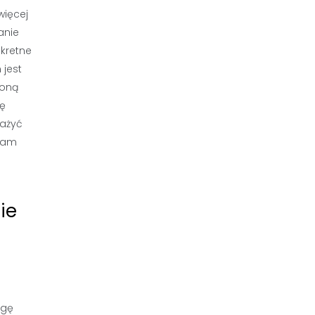
więcej
anie
kretne
 jest
roną
ię
ważyć
gram
ie
agę