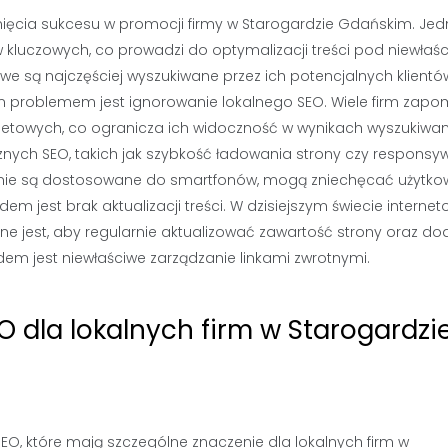
nięcia sukcesu w promocji firmy w Starogardzie Gdańskim. Je
w kluczowych, co prowadzi do optymalizacji treści pod niewłaś
owe są najczęściej wyszukiwane przez ich potencjalnych klientó
 problemem jest ignorowanie lokalnego SEO. Wiele firm zapo
rnetowych, co ogranicza ich widoczność w wynikach wyszukiwan
znych SEO, takich jak szybkość ładowania strony czy respons
lub nie są dostosowane do smartfonów, mogą zniechęcać użytk
m jest brak aktualizacji treści. W dzisiejszym świecie intern
ważne jest, aby regularnie aktualizować zawartość strony oraz 
dem jest niewłaściwe zarządzanie linkami zwrotnymi.
O dla lokalnych firm w Starogardzi
EO, które mają szczególne znaczenie dla lokalnych firm w