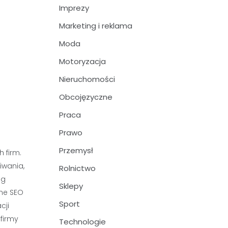
Imprezy
Marketing i reklama
Moda
Motoryzacja
Nieruchomości
Obcojęzyczne
Praca
Prawo
Przemysł
 firm.
iwania,
Rolnictwo
ug
Sklepy
lne SEO
Sport
cji
firmy
Technologie