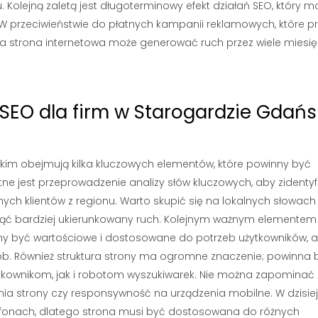
Kolejną zaletą jest długoterminowy efekt działań SEO, który m
s. W przeciwieństwie do płatnych kampanii reklamowych, które p
a strona internetowa może generować ruch przez wiele miesię
 SEO dla firm w Starogardzie Gdań
skim obejmują kilka kluczowych elementów, które powinny być
otne jest przeprowadzenie analizy słów kluczowych, aby zidenty
lnych klientów z regionu. Warto skupić się na lokalnych słowach
ąć bardziej ukierunkowany ruch. Kolejnym ważnym elementem 
inny być wartościowe i dostosowane do potrzeb użytkowników, a
b. Również struktura strony ma ogromne znaczenie; powinna 
użytkownikom, jak i robotom wyszukiwarek. Nie można zapominać
nia strony czy responsywność na urządzenia mobilne. W dzisie
rtfonach, dlatego strona musi być dostosowana do różnych