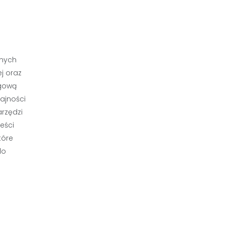
pnych
ej oraz
ngową
ajności
arzędzi
eści
tóre
do