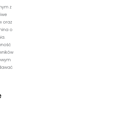
dnym z
ciwe
w oraz
mina o
ia.
ywność
owników
etowym
dodawać
e