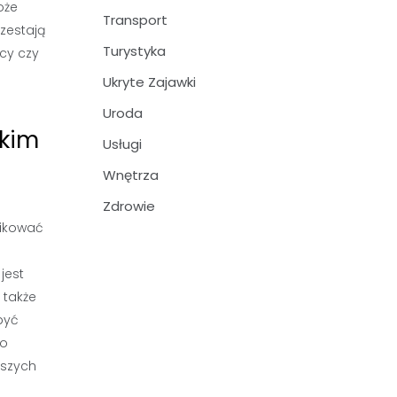
oże
Transport
rzestają
Turystyka
cy czy
Ukryte Zajawki
Uroda
skim
Usługi
Wnętrza
Zdrowie
fikować
jest
 także
być
 o
jszych