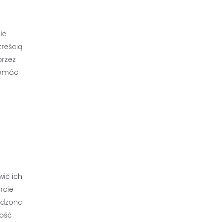
ie
reścią.
przez
pomóc
ić ich
rcie
wadzona
ność