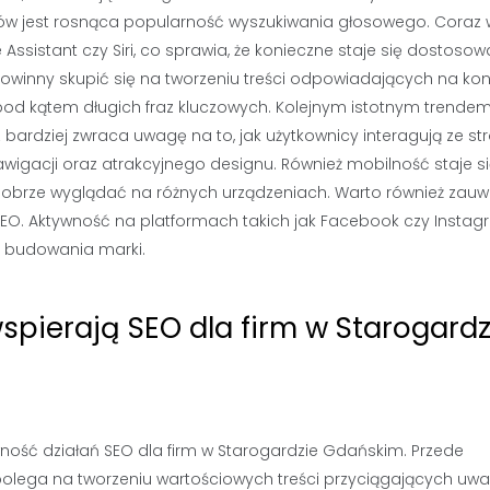
ów jest rosnąca popularność wyszukiwania głosowego. Coraz 
ssistant czy Siri, co sprawia, że konieczne staje się dostosow
owinny skupić się na tworzeniu treści odpowiadających na kon
od kątem długich fraz kluczowych. Kolejnym istotnym trendem
bardziej zwraca uwagę na to, jak użytkownicy interagują ze st
nawigacji oraz atrakcyjnego designu. Również mobilność staje s
obrze wyglądać na różnych urządzeniach. Warto również zau
EO. Aktywność na platformach takich jak Facebook czy Insta
z budowania marki.
spierają SEO dla firm w Starogardz
ość działań SEO dla firm w Starogardzie Gdańskim. Przede
polega na tworzeniu wartościowych treści przyciągających uw