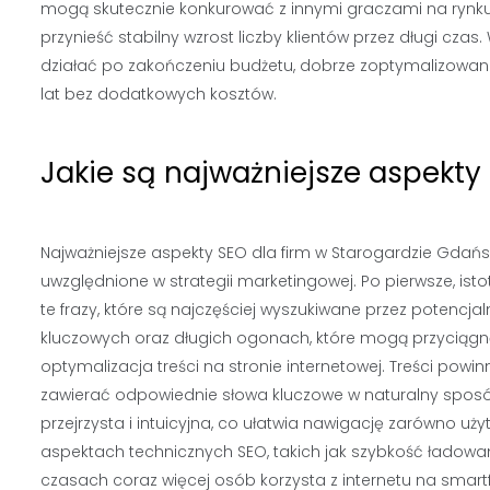
mogą skutecznie konkurować z innymi graczami na rynku. 
przynieść stabilny wzrost liczby klientów przez długi cza
działać po zakończeniu budżetu, dobrze zoptymalizowan
lat bez dodatkowych kosztów.
Jakie są najważniejsze aspekty
Najważniejsze aspekty SEO dla firm w Starogardzie Gdań
uwzględnione w strategii marketingowej. Po pierwsze, ist
te frazy, które są najczęściej wyszukiwane przez potencja
kluczowych oraz długich ogonach, które mogą przyciągn
optymalizacja treści na stronie internetowej. Treści pow
zawierać odpowiednie słowa kluczowe w naturalny sposó
przejrzysta i intuicyjna, co ułatwia nawigację zarówno 
aspektach technicznych SEO, takich jak szybkość ładowa
czasach coraz więcej osób korzysta z internetu na sma