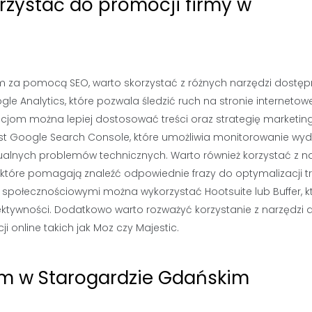
rzystać do promocji firmy w
m za pomocą SEO, warto skorzystać z różnych narzędzi dostę
le Analytics, które pozwala śledzić ruch na stronie internetow
acjom można lepiej dostosować treści oraz strategię marketi
st Google Search Console, które umożliwia monitorowanie wyd
ualnych problemów technicznych. Warto również korzystać z n
, które pomagają znaleźć odpowiednie frazy do optymalizacji tr
społecznościowymi można wykorzystać Hootsuite lub Buffer, k
ektywności. Dodatkowo warto rozważyć korzystanie z narzędzi 
 online takich jak Moz czy Majestic.
irm w Starogardzie Gdańskim