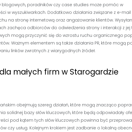
łów blogowych, poradników czy case studies może pomóc w
ości w wyszukiwarkach. Dodatkowo działania związane z e-mail
hu na stronę internetową oraz angażowanie klientów. Wysyłan
 zachęca odbiorców do odwiedzenia strony i interakcji z jej t
ych mogą przyczynić się do wzrostu ruchu organicznego po
ientów. Ważnym elementem są także działania PR, które mogą 
niu linków zwrotnych z wiarygodnych źródeł.
 dla małych firm w Starogardzie
Gdańskim obejmują szereg działań, które mogą znacząco popraw
nia solidnej bazy słów kluczowych, które będą odpowiadały ofe
 treści pod kątem tych słów kluczowych powinna być przepro
tów czy usług. Kolejnym krokiem jest zadbanie o lokalną obec