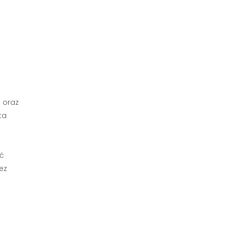
 oraz
ta
ąć
ez