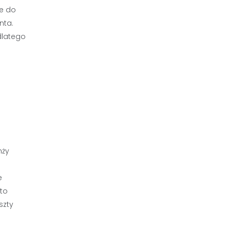
ie do
nta.
dlatego
nży
e
 to
szty