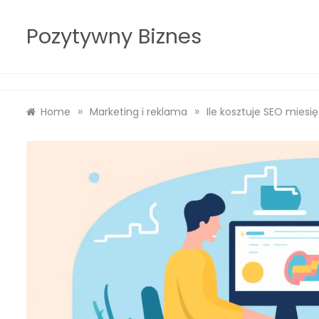
Skip
to
Pozytywny Biznes
content
»
»
Home
Marketing i reklama
Ile kosztuje SEO miesi