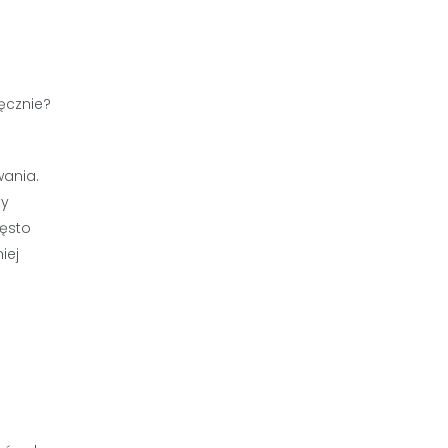
wania.
ty
zęsto
iej