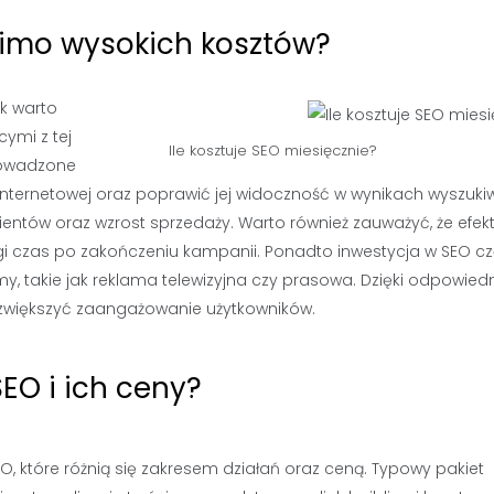
imo wysokich kosztów?
k warto
ymi z tej
Ile kosztuje SEO miesięcznie?
prowadzone
internetowej oraz poprawić jej widoczność w wynikach wyszuki
klientów oraz wzrost sprzedaży. Warto również zauważyć, że efek
ługi czas po zakończeniu kampanii. Ponadto inwestycja w SEO c
my, takie jak reklama telewizyjna czy prasowa. Dzięki odpowiedn
i zwiększyć zaangażowanie użytkowników.
EO i ich ceny?
O, które różnią się zakresem działań oraz ceną. Typowy pakiet