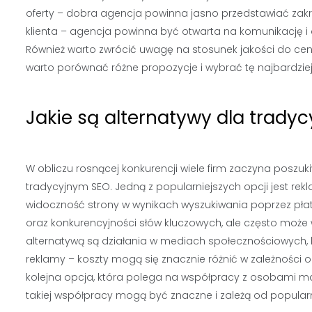
oferty – dobra agencja powinna jasno przedstawiać zakr
klienta – agencja powinna być otwarta na komunikację i
Również warto zwrócić uwagę na stosunek jakości do ceny
warto porównać różne propozycje i wybrać tę najbardzi
Jakie są alternatywy dla tradyc
W obliczu rosnącej konkurencji wiele firm zaczyna posz
tradycyjnym SEO. Jedną z popularniejszych opcji jest rekl
widoczność strony w wynikach wyszukiwania poprzez pła
oraz konkurencyjności słów kluczowych, ale często może wy
alternatywą są działania w mediach społecznościowych,
reklamy – koszty mogą się znacznie różnić w zależności o
kolejna opcja, która polega na współpracy z osobami m
takiej współpracy mogą być znaczne i zależą od popularn