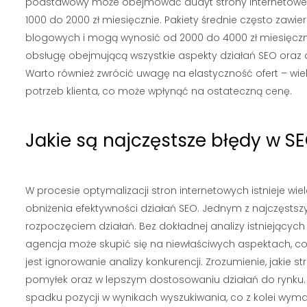
podstawowy może obejmować audyt strony internetowej, o
1000 do 2000 zł miesięcznie. Pakiety średnie często zawier
blogowych i mogą wynosić od 2000 do 4000 zł miesięczn
obsługę obejmującą wszystkie aspekty działań SEO oraz
Warto również zwrócić uwagę na elastyczność ofert – wi
potrzeb klienta, co może wpłynąć na ostateczną cenę.
Jakie są najczęstsze błędy w S
W procesie optymalizacji stron internetowych istnieje w
obniżenia efektywności działań SEO. Jednym z najczęsts
rozpoczęciem działań. Bez dokładnej analizy istniejących
agencja może skupić się na niewłaściwych aspektach, c
jest ignorowanie analizy konkurencji. Zrozumienie, jakie
pomyłek oraz w lepszym dostosowaniu działań do rynku. 
spadku pozycji w wynikach wyszukiwania, co z kolei wy