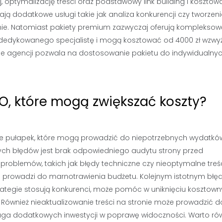
ptymalizację treści oraz podstawowy link building i kosztow
ają dodatkowe usługi takie jak analiza konkurencji czy tworzenie
ie. Natomiast pakiety premium zazwyczaj oferują kompleksow
 dedykowanego specjalistę i mogą kosztować od 4000 zł wzwyż
ele agencji pozwala na dostosowanie pakietu do indywidualny
EO, które mogą zwiększać koszty?
iele pułapek, które mogą prowadzić do niepotrzebnych wydatkó
zych błędów jest brak odpowiedniego audytu strony przed
 problemów, takich jak błędy techniczne czy nieoptymalne treśc
o prowadzi do marnotrawienia budżetu. Kolejnym istotnym bł
 strategie stosują konkurenci, może pomóc w uniknięciu kosztow
Również nieaktualizowanie treści na stronie może prowadzić d
maga dodatkowych inwestycji w poprawę widoczności. Warto ró