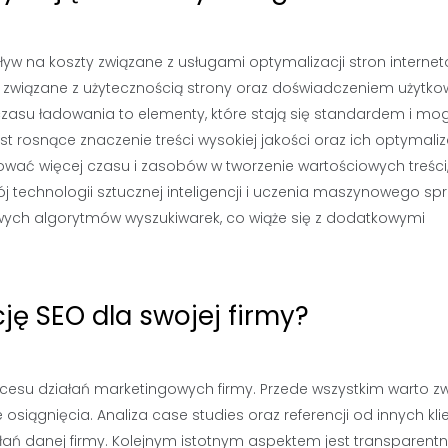
ływ na koszty związane z usługami optymalizacji stron interne
y związane z użytecznością strony oraz doświadczeniem użytko
czasu ładowania to elementy, które stają się standardem i mo
 rosnące znaczenie treści wysokiej jakości oraz ich optymaliz
wać więcej czasu i zasobów w tworzenie wartościowych treści
 technologii sztucznej inteligencji i uczenia maszynowego spr
ych algorytmów wyszukiwarek, co wiąże się z dodatkowymi
ę SEO dla swojej firmy?
kcesu działań marketingowych firmy. Przede wszystkim warto z
siągnięcia. Analiza case studies oraz referencji od innych kl
łań danej firmy. Kolejnym istotnym aspektem jest transparent