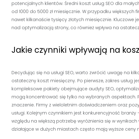
potencjalnych klientów. Średni koszt usług SEO dla małyc
od 1000 do 5000 zł miesięcznie. W przypadku większych 
nawet kilkanaście tysięcy złotych miesięcznie. Kluczowe 
nad optymalizacją strony, co również wpływa na ostatecz
Jakie czynniki wpływają na kos
Decydując się na usługi SEO, warto zwrócić uwagę na ki
ostateczny koszt miesięczny. Po pierwsze, zakres usług j
kompleksowe pakiety obejmujące audyty SEO, optymalizacj
mogą koncentrować się tylko na wybranych aspektach. Po
znaczenie. Firmy z wieloletnim doświadczeniem oraz po
usługi. Kolejnym czynnikiem jest konkurencyjność branż
względu na większą potrzebę wyróżnienia się w wynikach 
działające w dużych miastach często mają wyższe ceny ni