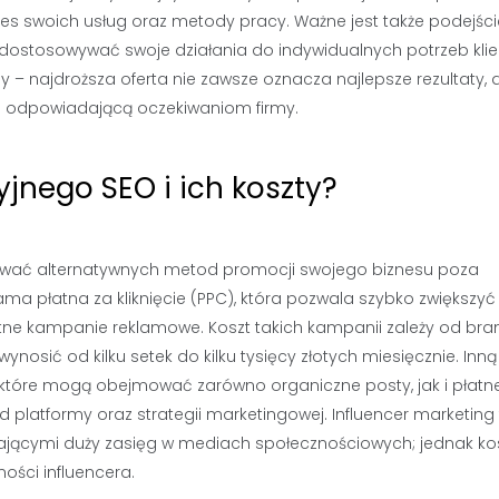
es swoich usług oraz metody pracy. Ważne jest także podejśc
 dostosowywać swoje działania do indywidualnych potrzeb klie
 – najdroższa oferta nie zawsze oznacza najlepsze rezultaty, 
ej odpowiadającą oczekiwaniom firmy.
yjnego SEO i ich koszty?
ukiwać alternatywnych metod promocji swojego biznesu poza
ama płatna za kliknięcie (PPC), która pozwala szybko zwiększyć
tne kampanie reklamowe. Koszt takich kampanii zależy od bra
nosić od kilku setek do kilku tysięcy złotych miesięcznie. Inną
 które mogą obejmować zarówno organiczne posty, jak i płatn
d platformy oraz strategii marketingowej. Influencer marketing
ającymi duży zasięg w mediach społecznościowych; jednak ko
ości influencera.