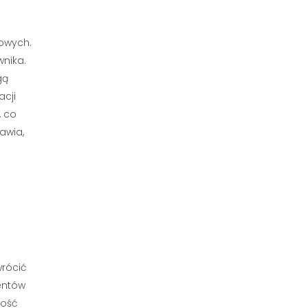
towych.
wnika.
gą
acji
, co
awia,
wrócić
ientów
ność