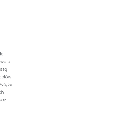
de
zwala
oszą
 celów
yć, że
ch
waż