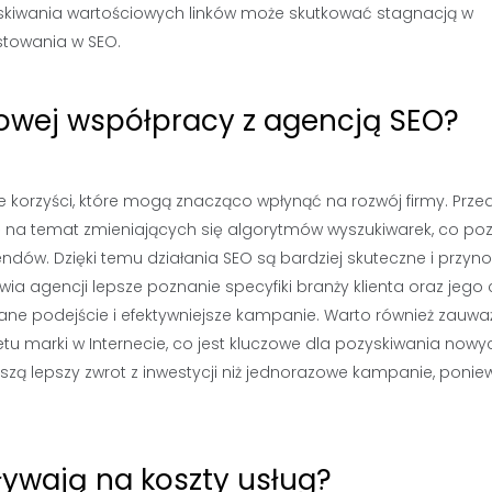
zyskiwania wartościowych linków może skutkować stagnacją w
stowania w SEO.
nowej współpracy z agencją SEO?
 korzyści, które mogą znacząco wpłynąć na rozwój firmy. Prze
 na temat zmieniających się algorytmów wyszukiwarek, co po
dów. Dzięki temu działania SEO są bardziej skuteczne i przyn
ia agencji lepsze poznanie specyfiki branży klienta oraz jego
ane podejście i efektywniejsze kampanie. Warto również zauważ
u marki w Internecie, co jest kluczowe dla pozyskiwania nowy
szą lepszy zwrot z inwestycji niż jednorazowe kampanie, ponie
ływają na koszty usług?