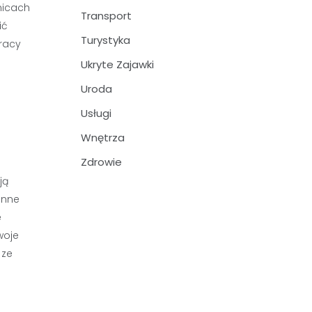
nicach
Transport
ić
Turystyka
pracy
Ukryte Zajawki
Uroda
Usługi
Wnętrza
Zdrowie
ją
inne
e
woje
 ze