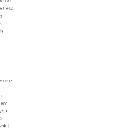
ać od
 treści
ą
.
ch
w oraz
i,
ędem
nych
o
wnież