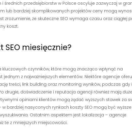
h i średnich przedsiębiorstw w Polsce oscyluje zazwyczaj w gra
firm lub bardziej skomplikowanych projektów ceny mogą wynos
jest zrozumienie, że skuteczne SEO wymaga czasu oraz ciągłej 
ny koszt.
zt SEO miesięcznie?
lka kluczowych czynników, które mogą znacząco wpłynąć na
est jednym z najważniejszych elementów. Niektóre agencje oferu
ę treści, link building oraz monitoring wyników, podczas gdy 
 drugie, doświadczenie i reputacja agencji również mają duż
zytywnymi opiniami klientów mogą żądać wyższych stawek za s
y – w bardziej nasyconych rynkach koszty SEO mogą być wyższe
wyszukiwania. Ostatnim aspektem jest lokalizacja – agencje
ż te z mniejszych miejscowości.