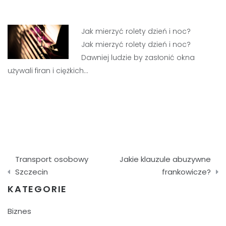
Jak mierzyć rolety dzień i noc?
Jak mierzyć rolety dzień i noc?
Dawniej ludzie by zasłonić okna
używali firan i ciężkich…
Nawigacja
Transport osobowy
Jakie klauzule abuzywne
wpisu
Szczecin
frankowicze?
KATEGORIE
Biznes