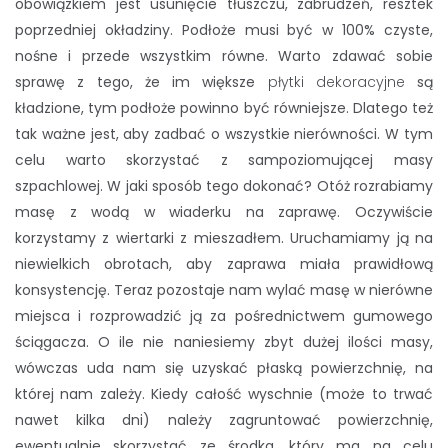
obowiązkiem jest usunięcie tłuszczu, zabrudzeń, resztek
poprzedniej okładziny. Podłoże musi być w 100% czyste,
nośne i przede wszystkim równe. Warto zdawać sobie
sprawę z tego, że im większe
płytki dekoracyjne
są
kładzione, tym podłoże powinno być równiejsze. Dlatego też
tak ważne jest, aby zadbać o wszystkie nierówności. W tym
celu warto skorzystać z sampoziomującej masy
szpachlowej. W jaki sposób tego dokonać? Otóż rozrabiamy
masę z wodą w wiaderku na zaprawę. Oczywiście
korzystamy z wiertarki z mieszadłem. Uruchamiamy ją na
niewielkich obrotach, aby zaprawa miała prawidłową
konsystencję. Teraz pozostaje nam wylać masę w nierówne
miejsca i rozprowadzić ją za pośrednictwem gumowego
ściągacza. O ile nie naniesiemy zbyt dużej ilości masy,
wówczas uda nam się uzyskać płaską powierzchnię, na
której nam zależy. Kiedy całość wyschnie (może to trwać
nawet kilka dni) należy zagruntować powierzchnię,
ewentualnie skorzystać ze środka, który ma na celu