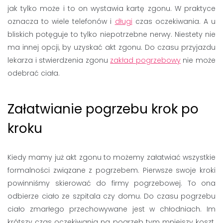
jak tylko może i to on wystawia kartę zgonu. W praktyce
oznacza to wiele telefonów i
długi
czas oczekiwania. A u
bliskich potęguje to tylko niepotrzebne nerwy. Niestety nie
ma innej opcji, by uzyskać akt zgonu. Do czasu przyjazdu
lekarza i stwierdzenia zgonu
zakład pogrzebowy
nie może
odebrać ciała.
Załatwianie pogrzebu krok po
kroku
Kiedy mamy już akt zgonu to możemy załatwiać wszystkie
formalności związane z pogrzebem. Pierwsze swoje kroki
powinniśmy skierować do firmy pogrzebowej. To ona
odbierze ciało ze szpitala czy domu. Do czasu pogrzebu
ciało zmarłego przechowywane jest w chłodniach. Im
krótszy czas oczekiwania na pogrzeb tym mniejszy koszt.