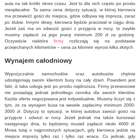
auta na tak krótki okres czasu. Jest to dla nich często po prostu
nieopłacalne. Ta sama cena dotyczy sytuacji, w której kierowca
ma przewieźć gości do miejsca, gdzie odbywa się impreza, zaraz
po ślubie. Innymi słowy, kierowca będzie pracował w ciągu dnia.
Jeżeli zaś ma on odwozić gości z przyjęcia w nocy, to zwykle
musimy zapłacić za jego pracę minimum 200 zł za godzinę.
Oczywiście niektóre
firmy
rozliczają się na podstawie
przejechanych kilometrów – cena za kilometr wynosi kilka złotych.
Wynajem całodniowy
Wypożyczalnie samochodów oraz autobusów chętnie
udostępniają swoim klientom busy na cały dzień. Powodem jest
fakt, iż taka usługa jest po prostu najdroższa. Firmy przewozowe
nie posiadają jednak jednolitego cennika dla swoich klientów.
Każda oferta negocjowana jest indywidualnie. Musimy liczyć się z
tym, że za wynajem busa na wesele zapłacimy minimum 2000-
3000 zł. Dotyczy to sytuacji, w której autobus zawozi gości na
przyjęcie i odwozi w nocy. Jeżeli jednak ma także kursować
następnego dnia, to będziemy musieli zapłacić około 4000 zł.
Mowa tutaj o najprostszych sytuacjach, gdy kierowca jedzie na
miejsce imprezy tylko raz i tylko raz wraca. Co jednak, gdy