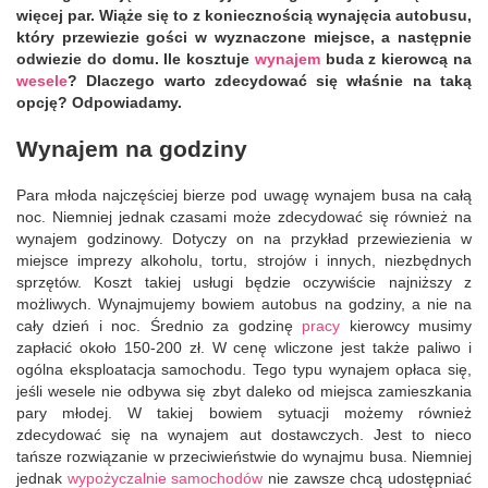
więcej par. Wiąże się to z koniecznością wynajęcia autobusu,
który przewiezie gości w wyznaczone miejsce, a następnie
odwiezie do domu. Ile kosztuje
wynajem
buda z kierowcą na
wesele
? Dlaczego warto zdecydować się właśnie na taką
opcję? Odpowiadamy.
Wynajem na godziny
Para młoda najczęściej bierze pod uwagę wynajem busa na całą
noc. Niemniej jednak czasami może zdecydować się również na
wynajem godzinowy. Dotyczy on na przykład przewiezienia w
miejsce imprezy alkoholu, tortu, strojów i innych, niezbędnych
sprzętów. Koszt takiej usługi będzie oczywiście najniższy z
możliwych. Wynajmujemy bowiem autobus na godziny, a nie na
cały dzień i noc. Średnio za godzinę
pracy
kierowcy musimy
zapłacić około 150-200 zł. W cenę wliczone jest także paliwo i
ogólna eksploatacja samochodu. Tego typu wynajem opłaca się,
jeśli wesele nie odbywa się zbyt daleko od miejsca zamieszkania
pary młodej. W takiej bowiem sytuacji możemy również
zdecydować się na wynajem aut dostawczych. Jest to nieco
tańsze rozwiązanie w przeciwieństwie do wynajmu busa. Niemniej
jednak
wypożyczalnie samochodów
nie zawsze chcą udostępniać