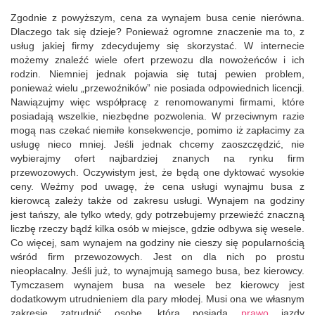
Zgodnie z powyższym, cena za wynajem busa cenie nierówna.
Dlaczego tak się dzieje? Ponieważ ogromne znaczenie ma to, z
usług jakiej firmy zdecydujemy się skorzystać. W internecie
możemy znaleźć wiele ofert przewozu dla nowożeńców i ich
rodzin. Niemniej jednak pojawia się tutaj pewien problem,
ponieważ wielu „przewoźników” nie posiada odpowiednich licencji.
Nawiązujmy więc współpracę z renomowanymi firmami, które
posiadają wszelkie, niezbędne pozwolenia. W przeciwnym razie
mogą nas czekać niemiłe konsekwencje, pomimo iż zapłacimy za
usługę nieco mniej. Jeśli jednak chcemy zaoszczędzić, nie
wybierajmy ofert najbardziej znanych na rynku firm
przewozowych. Oczywistym jest, że będą one dyktować wysokie
ceny. Weźmy pod uwagę, że cena usługi wynajmu busa z
kierowcą zależy także od zakresu usługi. Wynajem na godziny
jest tańszy, ale tylko wtedy, gdy potrzebujemy przewieźć znaczną
liczbę rzeczy bądź kilka osób w miejsce, gdzie odbywa się wesele.
Co więcej, sam wynajem na godziny nie cieszy się popularnością
wśród firm przewozowych. Jest on dla nich po prostu
nieopłacalny. Jeśli już, to wynajmują samego busa, bez kierowcy.
Tymczasem wynajem busa na wesele bez kierowcy jest
dodatkowym utrudnieniem dla pary młodej. Musi ona we własnym
zakresie zatrudnić osobę, która posiada
prawo
jazdy