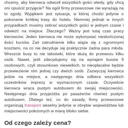
chcemy, aby kierowca odwoził wszystkich gości wtedy, gdy chcą
oni opuścić przyjęcie? Na ogół firmy przewozowe nie wyrażają na
to zgody. Wyjątkiem jest sytuacja, w której chodzi jedynie o
pokonanie krótkiej trasy do hotelu. Niemniej jednak w innych
przypadkach musimy zebrać wszystkich gości w jednym czasie i
odwieźć na miejsce. Dlaczego? Ważny jest tutaj czas pracy
kierowców. Jeden kierowca nie może wykonywać nieskończonej
ilości kursów. Zaś zatrudnienie kilku wiąże się z ogromnymi
kosztami, na co nie decyduje się praktycznie żadna para młoda.
Wreszcie busy to nie taksówki, które służą do przewozu kilku
osób. Nawet, jeśli zdecydujemy się na wynajem busów 9
osobowych, czyli stosunkowo niewielkich, to nieopłacalne będzie
przewiezienie nim jednej czy dwóch osób. Zazwyczaj kierowca
jedzie na miejsce, a następnego dnia odbiera wszystkich
uczestników imprezy w wyznaczonym czasie. Oczywiście
kierowca wraca pustym autobusem do swojej miejscowości.
Następnego dnia przyjeżdża po pasażerów również pustym
autobusem. Dlatego też, co do zasady, firmy przewozowe
organizują
transport
weselny jedynie w obrębie województwa lub
miejscowości położonych w miarę blisko siebie.
Od czego zależy cena?